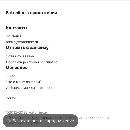
Eatonline в приложении
О
Контакты
О
Эл. почта:
admin@eatonline.ru
Открыть франшизу
Оставить заявку
Добавить ресторан бесплатно
Основное
Войти
О нас
Что с моим заказом?
Информация для партнеров
Город
Нижний Тагил
Войти
Написать в техподдержку
©2012-2026, eatonline.ru
• Политика конфиденциальности
• Условия использования
🚀 Заказать полное продвижение
• Публичная оферта