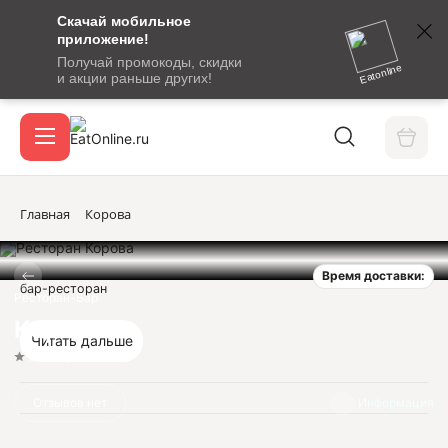
Скачай мобильное
номер
приложение!
SMS-
Получай промокоды, скидки
сообщение
Eatonline
и акции раньше других!
с
Акции
кодом
подтверждения
О сервисе
Главная
Корова
Время доставки:
Откры
бар-ресторан
Вход / регистрация
Ресторан-Бар
Корова
Читать дальше
Нет оценок
Отзывов нет
Информация